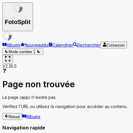
Foto
Split
Albums
Nouveautés
Calendrier
Rechercher
Connexion
Mode sombre
V2.35.5
Page non trouvée
La page
/app/
n'existe pas.
Vérifiez l'URL ou utilisez la navigation pour accéder au contenu.
Albums
Retour
Navigation rapide