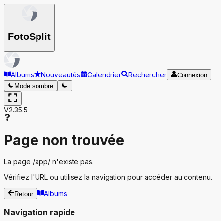
Foto
Split
Albums
Nouveautés
Calendrier
Rechercher
Connexion
Mode sombre
V2.35.5
Page non trouvée
La page
/app/
n'existe pas.
Vérifiez l'URL ou utilisez la navigation pour accéder au contenu.
Albums
Retour
Navigation rapide