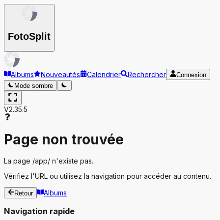
Foto
Split
Albums
Nouveautés
Calendrier
Rechercher
Connexion
Mode sombre
V2.35.5
Page non trouvée
La page
/app/
n'existe pas.
Vérifiez l'URL ou utilisez la navigation pour accéder au contenu.
Albums
Retour
Navigation rapide