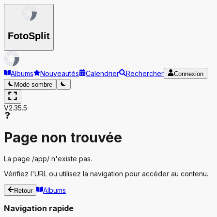
Foto
Split
Albums
Nouveautés
Calendrier
Rechercher
Connexion
Mode sombre
V2.35.5
Page non trouvée
La page
/app/
n'existe pas.
Vérifiez l'URL ou utilisez la navigation pour accéder au contenu.
Albums
Retour
Navigation rapide