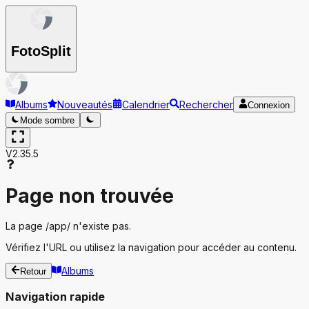
Foto
Split
Albums
Nouveautés
Calendrier
Rechercher
Connexion
Mode sombre
V2.35.5
Page non trouvée
La page
/app/
n'existe pas.
Vérifiez l'URL ou utilisez la navigation pour accéder au contenu.
Albums
Retour
Navigation rapide