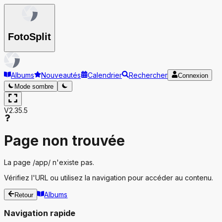
Foto
Split
Albums
Nouveautés
Calendrier
Rechercher
Connexion
Mode sombre
V2.35.5
Page non trouvée
La page
/app/
n'existe pas.
Vérifiez l'URL ou utilisez la navigation pour accéder au contenu.
Albums
Retour
Navigation rapide