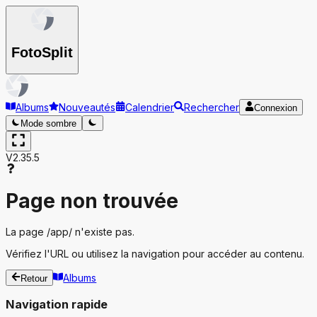
Foto
Split
Albums
Nouveautés
Calendrier
Rechercher
Connexion
Mode sombre
V2.35.5
Page non trouvée
La page
/app/
n'existe pas.
Vérifiez l'URL ou utilisez la navigation pour accéder au contenu.
Albums
Retour
Navigation rapide