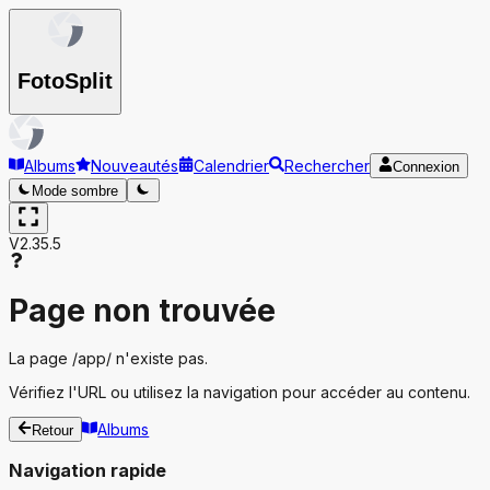
Foto
Split
Albums
Nouveautés
Calendrier
Rechercher
Connexion
Mode sombre
V2.35.5
Page non trouvée
La page
/app/
n'existe pas.
Vérifiez l'URL ou utilisez la navigation pour accéder au contenu.
Albums
Retour
Navigation rapide