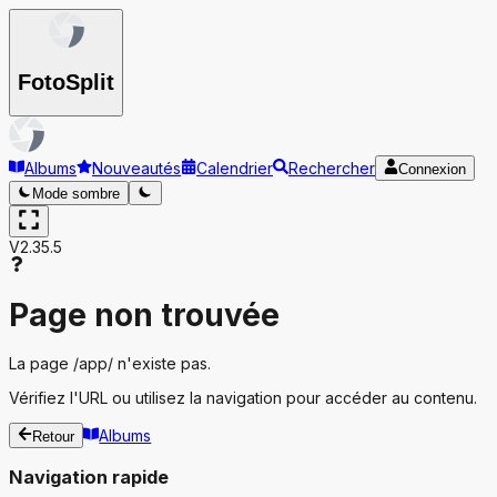
Foto
Split
Albums
Nouveautés
Calendrier
Rechercher
Connexion
Mode sombre
V2.35.5
Page non trouvée
La page
/app/
n'existe pas.
Vérifiez l'URL ou utilisez la navigation pour accéder au contenu.
Albums
Retour
Navigation rapide