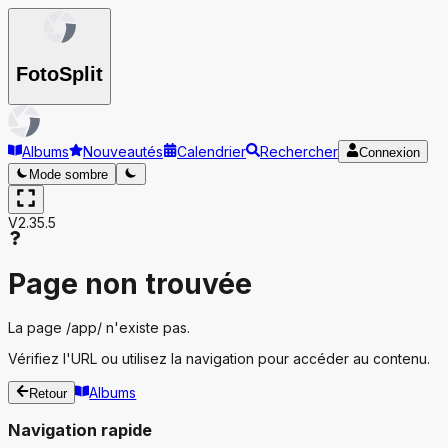
Foto
Split
Albums
Nouveautés
Calendrier
Rechercher
Connexion
Mode sombre
V2.35.5
Page non trouvée
La page
/app/
n'existe pas.
Vérifiez l'URL ou utilisez la navigation pour accéder au contenu.
Albums
Retour
Navigation rapide