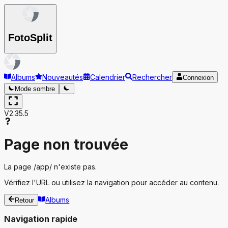
Foto
Split
Albums
Nouveautés
Calendrier
Rechercher
Connexion
Mode sombre
V2.35.5
Page non trouvée
La page
/app/
n'existe pas.
Vérifiez l'URL ou utilisez la navigation pour accéder au contenu.
Albums
Retour
Navigation rapide