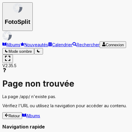
Foto
Split
Albums
Nouveautés
Calendrier
Rechercher
Connexion
Mode sombre
V2.35.5
Page non trouvée
La page
/app/
n'existe pas.
Vérifiez l'URL ou utilisez la navigation pour accéder au contenu.
Albums
Retour
Navigation rapide