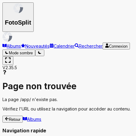
Foto
Split
Albums
Nouveautés
Calendrier
Rechercher
Connexion
Mode sombre
V2.35.5
Page non trouvée
La page
/app/
n'existe pas.
Vérifiez l'URL ou utilisez la navigation pour accéder au contenu.
Albums
Retour
Navigation rapide