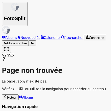
Foto
Split
Albums
Nouveautés
Calendrier
Rechercher
Connexion
Mode sombre
V2.35.5
Page non trouvée
La page
/app/
n'existe pas.
Vérifiez l'URL ou utilisez la navigation pour accéder au contenu.
Albums
Retour
Navigation rapide