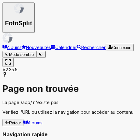
Foto
Split
Albums
Nouveautés
Calendrier
Rechercher
Connexion
Mode sombre
V2.35.5
Page non trouvée
La page
/app/
n'existe pas.
Vérifiez l'URL ou utilisez la navigation pour accéder au contenu.
Albums
Retour
Navigation rapide