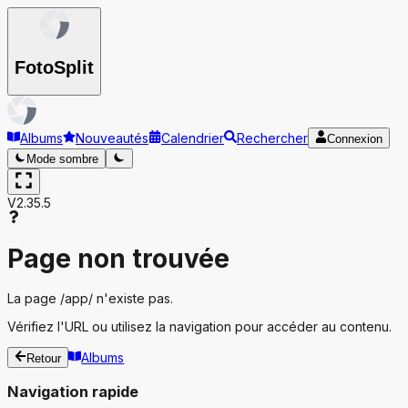
Foto
Split
Albums
Nouveautés
Calendrier
Rechercher
Connexion
Mode sombre
V2.35.5
Page non trouvée
La page
/app/
n'existe pas.
Vérifiez l'URL ou utilisez la navigation pour accéder au contenu.
Albums
Retour
Navigation rapide