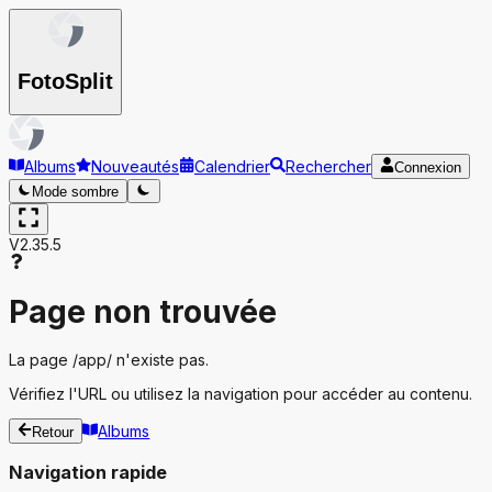
Foto
Split
Albums
Nouveautés
Calendrier
Rechercher
Connexion
Mode sombre
V2.35.5
Page non trouvée
La page
/app/
n'existe pas.
Vérifiez l'URL ou utilisez la navigation pour accéder au contenu.
Albums
Retour
Navigation rapide