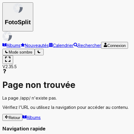
Foto
Split
Albums
Nouveautés
Calendrier
Rechercher
Connexion
Mode sombre
V2.35.5
Page non trouvée
La page
/app/
n'existe pas.
Vérifiez l'URL ou utilisez la navigation pour accéder au contenu.
Albums
Retour
Navigation rapide