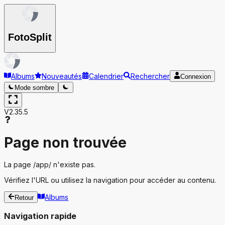
Foto
Split
Albums
Nouveautés
Calendrier
Rechercher
Connexion
Mode sombre
V2.35.5
Page non trouvée
La page
/app/
n'existe pas.
Vérifiez l'URL ou utilisez la navigation pour accéder au contenu.
Albums
Retour
Navigation rapide