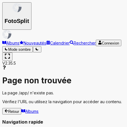
Foto
Split
Albums
Nouveautés
Calendrier
Rechercher
Connexion
Mode sombre
V2.35.5
Page non trouvée
La page
/app/
n'existe pas.
Vérifiez l'URL ou utilisez la navigation pour accéder au contenu.
Albums
Retour
Navigation rapide