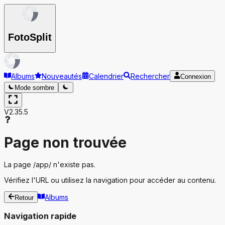
Foto
Split
Albums
Nouveautés
Calendrier
Rechercher
Connexion
Mode sombre
V2.35.5
Page non trouvée
La page
/app/
n'existe pas.
Vérifiez l'URL ou utilisez la navigation pour accéder au contenu.
Albums
Retour
Navigation rapide