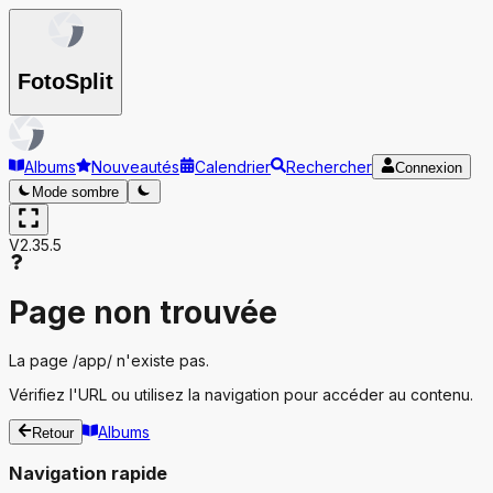
Foto
Split
Albums
Nouveautés
Calendrier
Rechercher
Connexion
Mode sombre
V2.35.5
Page non trouvée
La page
/app/
n'existe pas.
Vérifiez l'URL ou utilisez la navigation pour accéder au contenu.
Albums
Retour
Navigation rapide