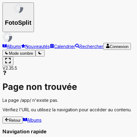
Foto
Split
Albums
Nouveautés
Calendrier
Rechercher
Connexion
Mode sombre
V2.35.5
Page non trouvée
La page
/app/
n'existe pas.
Vérifiez l'URL ou utilisez la navigation pour accéder au contenu.
Albums
Retour
Navigation rapide