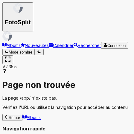
Foto
Split
Albums
Nouveautés
Calendrier
Rechercher
Connexion
Mode sombre
V2.35.5
Page non trouvée
La page
/app/
n'existe pas.
Vérifiez l'URL ou utilisez la navigation pour accéder au contenu.
Albums
Retour
Navigation rapide