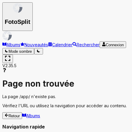
Foto
Split
Albums
Nouveautés
Calendrier
Rechercher
Connexion
Mode sombre
V2.35.5
Page non trouvée
La page
/app/
n'existe pas.
Vérifiez l'URL ou utilisez la navigation pour accéder au contenu.
Albums
Retour
Navigation rapide