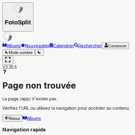
Foto
Split
Albums
Nouveautés
Calendrier
Rechercher
Connexion
Mode sombre
V2.35.5
Page non trouvée
La page
/app/
n'existe pas.
Vérifiez l'URL ou utilisez la navigation pour accéder au contenu.
Albums
Retour
Navigation rapide