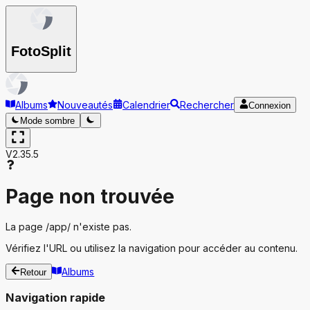
Foto
Split
Albums
Nouveautés
Calendrier
Rechercher
Connexion
Mode sombre
V2.35.5
Page non trouvée
La page
/app/
n'existe pas.
Vérifiez l'URL ou utilisez la navigation pour accéder au contenu.
Albums
Retour
Navigation rapide