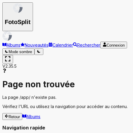
Foto
Split
Albums
Nouveautés
Calendrier
Rechercher
Connexion
Mode sombre
V2.35.5
Page non trouvée
La page
/app/
n'existe pas.
Vérifiez l'URL ou utilisez la navigation pour accéder au contenu.
Albums
Retour
Navigation rapide