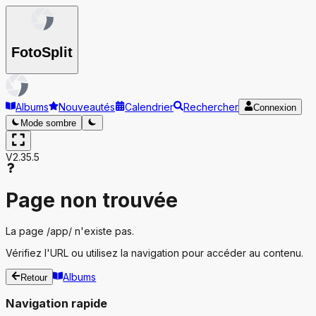
Foto
Split
Albums
Nouveautés
Calendrier
Rechercher
Connexion
Mode sombre
V2.35.5
Page non trouvée
La page
/app/
n'existe pas.
Vérifiez l'URL ou utilisez la navigation pour accéder au contenu.
Albums
Retour
Navigation rapide