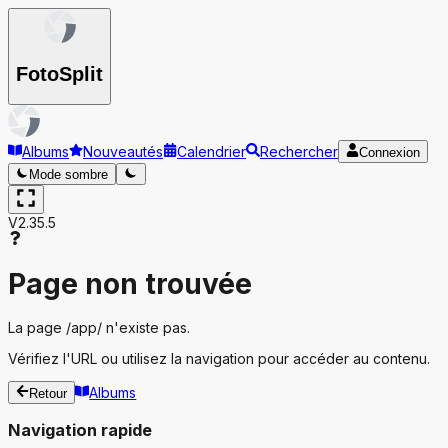
Foto
Split
Albums
Nouveautés
Calendrier
Rechercher
Connexion
Mode sombre
V2.35.5
Page non trouvée
La page
/app/
n'existe pas.
Vérifiez l'URL ou utilisez la navigation pour accéder au contenu.
Albums
Retour
Navigation rapide