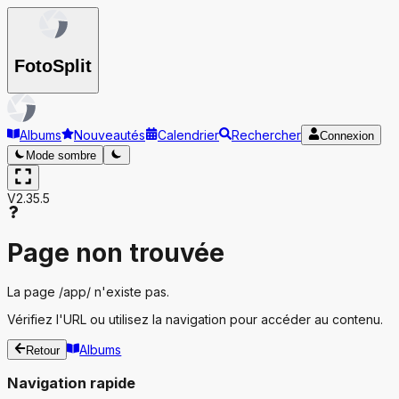
Foto
Split
Albums
Nouveautés
Calendrier
Rechercher
Connexion
Mode sombre
V2.35.5
Page non trouvée
La page
/app/
n'existe pas.
Vérifiez l'URL ou utilisez la navigation pour accéder au contenu.
Albums
Retour
Navigation rapide