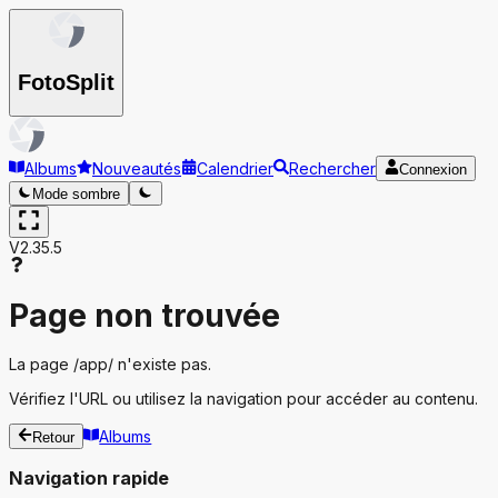
Foto
Split
Albums
Nouveautés
Calendrier
Rechercher
Connexion
Mode sombre
V2.35.5
Page non trouvée
La page
/app/
n'existe pas.
Vérifiez l'URL ou utilisez la navigation pour accéder au contenu.
Albums
Retour
Navigation rapide