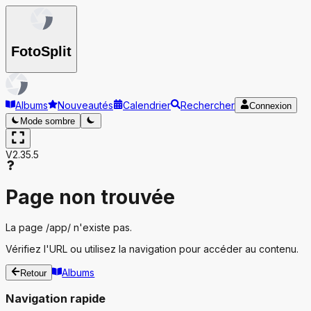
Foto
Split
Albums
Nouveautés
Calendrier
Rechercher
Connexion
Mode sombre
V2.35.5
Page non trouvée
La page
/app/
n'existe pas.
Vérifiez l'URL ou utilisez la navigation pour accéder au contenu.
Albums
Retour
Navigation rapide