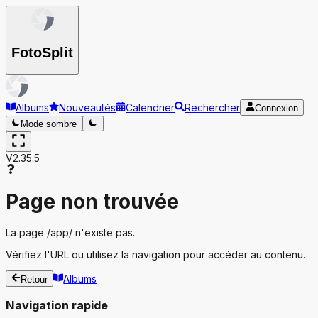
Foto
Split
Albums
Nouveautés
Calendrier
Rechercher
Connexion
Mode sombre
V2.35.5
Page non trouvée
La page
/app/
n'existe pas.
Vérifiez l'URL ou utilisez la navigation pour accéder au contenu.
Albums
Retour
Navigation rapide