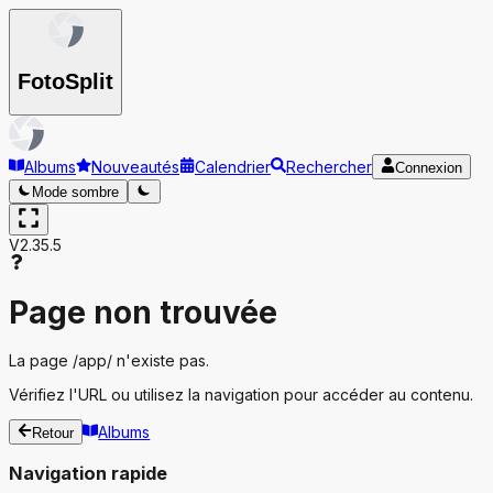
Foto
Split
Albums
Nouveautés
Calendrier
Rechercher
Connexion
Mode sombre
V2.35.5
Page non trouvée
La page
/app/
n'existe pas.
Vérifiez l'URL ou utilisez la navigation pour accéder au contenu.
Albums
Retour
Navigation rapide