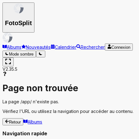
Foto
Split
Albums
Nouveautés
Calendrier
Rechercher
Connexion
Mode sombre
V2.35.5
Page non trouvée
La page
/app/
n'existe pas.
Vérifiez l'URL ou utilisez la navigation pour accéder au contenu.
Albums
Retour
Navigation rapide