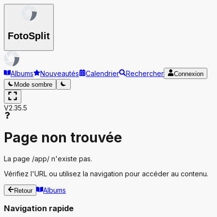
Foto
Split
Albums
Nouveautés
Calendrier
Rechercher
Connexion
Mode sombre
V2.35.5
Page non trouvée
La page
/app/
n'existe pas.
Vérifiez l'URL ou utilisez la navigation pour accéder au contenu.
Albums
Retour
Navigation rapide