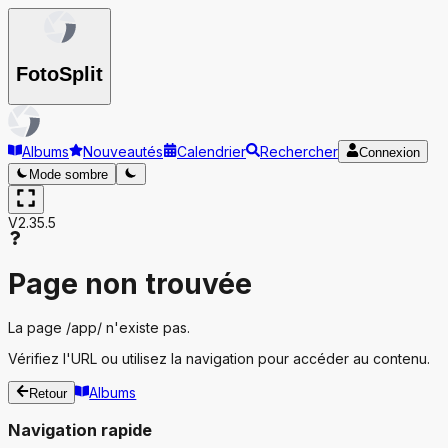
Foto
Split
Albums
Nouveautés
Calendrier
Rechercher
Connexion
Mode sombre
V2.35.5
Page non trouvée
La page
/app/
n'existe pas.
Vérifiez l'URL ou utilisez la navigation pour accéder au contenu.
Albums
Retour
Navigation rapide