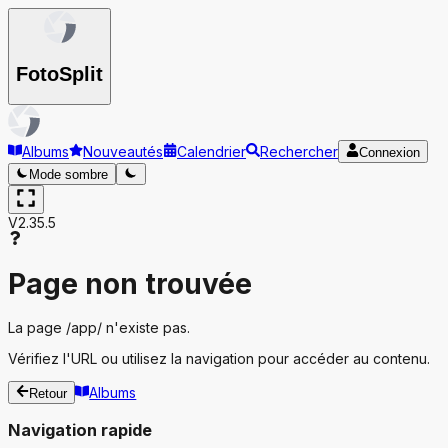
Foto
Split
Albums
Nouveautés
Calendrier
Rechercher
Connexion
Mode sombre
V2.35.5
Page non trouvée
La page
/app/
n'existe pas.
Vérifiez l'URL ou utilisez la navigation pour accéder au contenu.
Albums
Retour
Navigation rapide