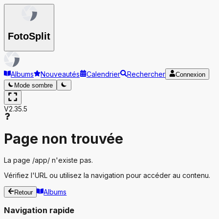
Foto
Split
Albums
Nouveautés
Calendrier
Rechercher
Connexion
Mode sombre
V2.35.5
Page non trouvée
La page
/app/
n'existe pas.
Vérifiez l'URL ou utilisez la navigation pour accéder au contenu.
Albums
Retour
Navigation rapide