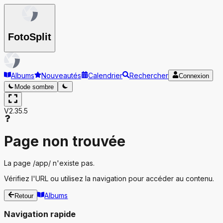
Foto
Split
Albums
Nouveautés
Calendrier
Rechercher
Connexion
Mode sombre
V2.35.5
Page non trouvée
La page
/app/
n'existe pas.
Vérifiez l'URL ou utilisez la navigation pour accéder au contenu.
Albums
Retour
Navigation rapide